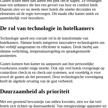
Gasten willen meer dan alleen een plek om te slapen. Ze verlangen
naar een ambiance die hen een gevoel van luxe en comfort biedt.
Daarom zien we nu steeds meer hotels die unieke decoraties en
elementen uit de regio toevoegen. Dit maakt elke kamer uniek en
aantrekkelijk voor bezoekers.
De rol van technologie in hotelkamers
Technologie speelt een cruciale rol in de transformatie van
hotelkamers. Slimme hotels integreren innovatieve technologieën om
het verblijf aangenamer en efficiënter te maken. Denk hierbij aan
slimme verlichting, temperatuurregeling en spraakgestuurde
assistenten.
Gasten kunnen hun kamer nu aanpassen aan hun persoonlijke
voorkeuren zonder enige moeite. Ook zijn veel hotels overgestapt op
contactloze check-in en check-out systemen, wat voordelig is voor
zowel de gasten als het personeel. Deze technologische vooruitgang
heeft de algehele ervaring van de gast verbeterd.
Duurzaamheid als prioriteit
Met een groeiend bewustzijn van milieu kwesties, zien we dat veel
hotels zich richten op duurzaamheid. Van energiezuinige apparaten tot