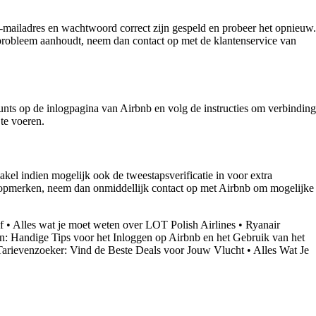
 e-mailadres en wachtwoord correct zijn gespeld en probeer het opnieuw.
 probleem aanhoudt, neem dan contact op met de klantenservice van
unts op de inlogpagina van Airbnb en volg de instructies om verbinding
te voeren.
kel indien mogelijk ook de tweestapsverificatie in voor extra
en opmerken, neem dan onmiddellijk contact op met Airbnb om mogelijke
f
•
Alles wat je moet weten over LOT Polish Airlines
•
Ryanair
: Handige Tips voor het Inloggen op Airbnb en het Gebruik van het
Tarievenzoeker: Vind de Beste Deals voor Jouw Vlucht
•
Alles Wat Je