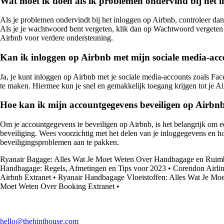
Wat moet ik doen als ik problemen ondervind bij het 
Als je problemen ondervindt bij het inloggen op Airbnb, controleer dan
Als je je wachtwoord bent vergeten, klik dan op Wachtwoord vergeten 
Airbnb voor verdere ondersteuning.
Kan ik inloggen op Airbnb met mijn sociale media-ac
Ja, je kunt inloggen op Airbnb met je sociale media-accounts zoals Fa
te maken. Hiermee kun je snel en gemakkelijk toegang krijgen tot je A
Hoe kan ik mijn accountgegevens beveiligen op Airbn
Om je accountgegevens te beveiligen op Airbnb, is het belangrijk om ee
beveiliging. Wees voorzichtig met het delen van je inloggegevens en h
beveiligingsproblemen aan te pakken.
Ryanair Bagage: Alles Wat Je Moet Weten Over Handbagage en Rui
Handbagage: Regels, Afmetingen en Tips voor 2023
•
Corendon Airlin
Airbnb Extranet
•
Ryanair Handbagage Vloeistoffen: Alles Wat Je Mo
Moet Weten Over Booking Extranet
•
hello@thehinthouse.com