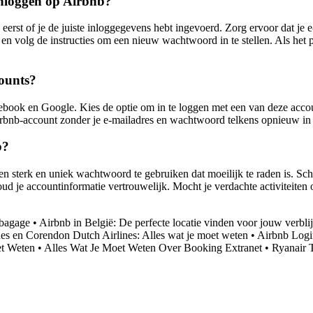
inloggen op Airbnb?
 eerst of je de juiste inloggegevens hebt ingevoerd. Zorg ervoor dat je
en volg de instructies om een nieuw wachtwoord in te stellen. Als het
counts?
cebook en Google. Kies de optie om in te loggen met een van deze acco
irbnb-account zonder je e-mailadres en wachtwoord telkens opnieuw in 
b?
n sterk en uniek wachtwoord te gebruiken dat moeilijk te raden is. Scha
oud je accountinformatie vertrouwelijk. Mocht je verdachte activiteit
mbagage
•
Airbnb in België: De perfecte locatie vinden voor jouw verblij
es en Corendon Dutch Airlines: Alles wat je moet weten
•
Airbnb Login
et Weten
•
Alles Wat Je Moet Weten Over Booking Extranet
•
Ryanair 