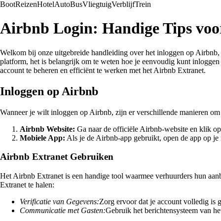
Boot
Reizen
Hotel
Auto
Bus
Vliegtuig
Verblijf
Trein
Airbnb Login: Handige Tips voor
Welkom bij onze uitgebreide handleiding over het inloggen op Airbnb, 
platform, het is belangrijk om te weten hoe je eenvoudig kunt inloggen
account te beheren en efficiënt te werken met het Airbnb Extranet.
Inloggen op Airbnb
Wanneer je wilt inloggen op Airbnb, zijn er verschillende manieren om d
Airbnb Website:
Ga naar de officiële Airbnb-website en klik o
Mobiele App:
Als je de Airbnb-app gebruikt, open de app op je 
Airbnb Extranet Gebruiken
Het Airbnb Extranet is een handige tool waarmee verhuurders hun aan
Extranet te halen:
Verificatie van Gegevens:
Zorg ervoor dat je account volledig is 
Communicatie met Gasten:
Gebruik het berichtensysteem van het