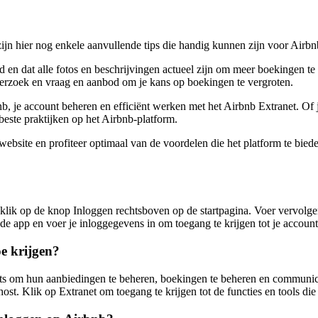
zijn hier nog enkele aanvullende tips die handig kunnen zijn voor Airb
ld en dat alle fotos en beschrijvingen actueel zijn om meer boekingen te
derzoek en vraag en aanbod om je kans op boekingen te vergroten.
nb, je account beheren en efficiënt werken met het Airbnb Extranet. Of
 beste praktijken op het Airbnb-platform.
ebsite en profiteer optimaal van de voordelen die het platform te biede
 klik op de knop Inloggen rechtsboven op de startpagina. Voer vervolge
de app en voer je inloggegevens in om toegang te krijgen tot je account
oe krijgen?
sts om hun aanbiedingen te beheren, boekingen te beheren en communica
ost. Klik op Extranet om toegang te krijgen tot de functies en tools die