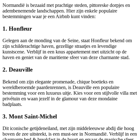
Normandië is bezaaid met prachtige steden, pittoreske dorpjes en
adembenemende landschappen. Hier zijn enkele populaire
bestemmingen waar je een Airbnb kunt vinden:
1. Honfleur
Gelegen aan de monding van de Seine, staat Honfleur bekend om
zijn schilderachtige haven, gezellige straatjes en levendige
kunstscene. Verblijf in een knus appartement met uitzicht op de
haven en geniet van de maritieme sfeer van deze charmante stad.
2. Deauville
Bekend om zijn elegante promenade, chique boetieks en
wereldberoemde paardenrennen, is Deauville een populaire
bestemming voor een luxueus uitje. Kies voor een stijlvolle villa met
privétuin en waan jezelf in de glamour van deze mondaine
badplaats.
3. Mont Saint-Michel
Dit iconische getijdeneiland, met zijn middeleeuwse abdij die hoog
boven de zee uitsteekt, is een must-see in Normandië. Verblijf in een
charmante bed & breakfast in de buurt en ervaar de magische sfeer