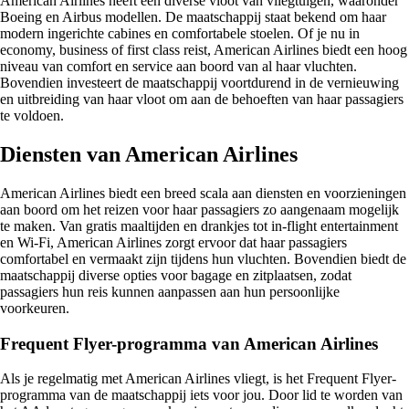
American Airlines heeft een diverse vloot van vliegtuigen, waaronder
Boeing en Airbus modellen. De maatschappij staat bekend om haar
modern ingerichte cabines en comfortabele stoelen. Of je nu in
economy, business of first class reist, American Airlines biedt een hoog
niveau van comfort en service aan boord van al haar vluchten.
Bovendien investeert de maatschappij voortdurend in de vernieuwing
en uitbreiding van haar vloot om aan de behoeften van haar passagiers
te voldoen.
Diensten van American Airlines
American Airlines biedt een breed scala aan diensten en voorzieningen
aan boord om het reizen voor haar passagiers zo aangenaam mogelijk
te maken. Van gratis maaltijden en drankjes tot in-flight entertainment
en Wi-Fi, American Airlines zorgt ervoor dat haar passagiers
comfortabel en vermaakt zijn tijdens hun vluchten. Bovendien biedt de
maatschappij diverse opties voor bagage en zitplaatsen, zodat
passagiers hun reis kunnen aanpassen aan hun persoonlijke
voorkeuren.
Frequent Flyer-programma van American Airlines
Als je regelmatig met American Airlines vliegt, is het Frequent Flyer-
programma van de maatschappij iets voor jou. Door lid te worden van