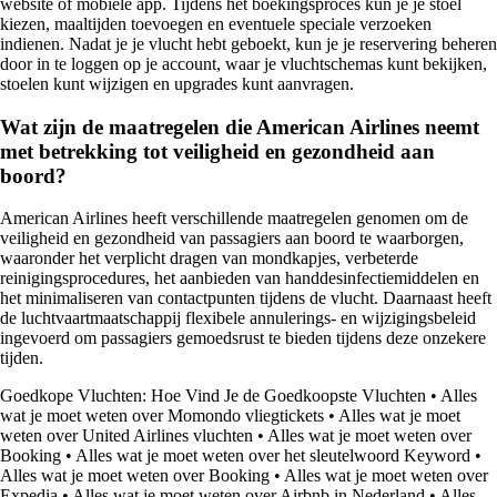
website of mobiele app. Tijdens het boekingsproces kun je je stoel
kiezen, maaltijden toevoegen en eventuele speciale verzoeken
indienen. Nadat je je vlucht hebt geboekt, kun je je reservering beheren
door in te loggen op je account, waar je vluchtschemas kunt bekijken,
stoelen kunt wijzigen en upgrades kunt aanvragen.
Wat zijn de maatregelen die American Airlines neemt
met betrekking tot veiligheid en gezondheid aan
boord?
American Airlines heeft verschillende maatregelen genomen om de
veiligheid en gezondheid van passagiers aan boord te waarborgen,
waaronder het verplicht dragen van mondkapjes, verbeterde
reinigingsprocedures, het aanbieden van handdesinfectiemiddelen en
het minimaliseren van contactpunten tijdens de vlucht. Daarnaast heeft
de luchtvaartmaatschappij flexibele annulerings- en wijzigingsbeleid
ingevoerd om passagiers gemoedsrust te bieden tijdens deze onzekere
tijden.
Goedkope Vluchten: Hoe Vind Je de Goedkoopste Vluchten
•
Alles
wat je moet weten over Momondo vliegtickets
•
Alles wat je moet
weten over United Airlines vluchten
•
Alles wat je moet weten over
Booking
•
Alles wat je moet weten over het sleutelwoord Keyword
•
Alles wat je moet weten over Booking
•
Alles wat je moet weten over
Expedia
•
Alles wat je moet weten over Airbnb in Nederland
•
Alles