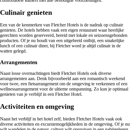
comfortabele kamers met alle benodigde voorzieningen.
Culinair genieten
Een van de kenmerken van Fletcher Hotels is de nadruk op culinair
genieten. De hotels hebben vaak een eigen restaurant waar heerlijke
gerechten worden geserveerd, bereid met lokale en seizoensgebonden
producten. Of je nu houdt van een uitgebreid ontbijt, een smakelijke
lunch of een culinair diner, bij Fletcher word je altijd culinair in de
watten gelegd.
Arrangementen
Naast losse overnachtingen biedt Fletcher Hotels ook diverse
arrangementen aan. Denk bijvoorbeeld aan een romantisch weekend
voor twee, een fietsarrangement om de omgeving te verkennen of een
wellnessarrangement voor de ultieme ontspanning. Zo kun je optimaal
genieten van je verblijf in een Fletcher Hotel.
Activiteiten en omgeving
Naast het verblijf in het hotel zelf, bieden Fletcher Hotels vaak ook
diverse activiteiten en excursiemogelijkheden in de omgeving. Of je nu
wilt wandelen in de natuur, cultuur wilt opsnuiven in een nabijgelegen