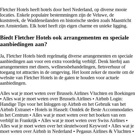
Fletcher Hotels heeft hotels door heel Nederland, op diverse mooie
locaties. Enkele populaire bestemmingen zijn de Veluwe, de
kuststreek, de Waddeneilanden en historische steden zoals Maastricht
en Amsterdam. Elk hotel heeft zijn eigen charme en unieke ligging.
Biedt Fletcher Hotels ook arrangementen en speciale
aanbiedingen aan?
Ja, Fletcher Hotels biedt regelmatig diverse arrangementen en speciale
aanbiedingen aan voor een extra voordelig verblijf. Denk hierbij aan
arrangementen met diners, wellnessbehandelingen, fietsverhuur of
toegang tot attracties in de omgeving. Het loont zeker de moeite om de
website van Fletcher Hotels in de gaten te houden voor actuele
aanbiedingen.
Alles wat je moet weten over Brussels Airlines Vluchten en Boekingen
•
Alles wat je moet weten over Brussels Airlines
•
Airbnb Login:
Handige Tips voor het Inloggen op Airbnb en het Gebruik van het
Airbnb Extranet
•
Hotels in Hasselt: Ontdek de Beste Accommodaties
in het Centrum
•
Alles wat je moet weten over het boeken van een
verblijf in Frankrijk
•
Alles wat je moet weten over Swiss Airlines
•
Alles wat je moet weten over het sleutelwoord Keyword
•
Alles wat je
moet weten over Airbnb in Nederland
•
Pegasus Airlines & Vluchten
•