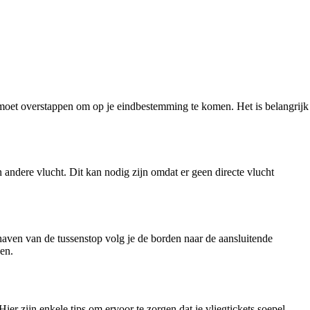
ere moet overstappen om op je eindbestemming te komen. Het is belangrijk
 andere vlucht. Dit kan nodig zijn omdat er geen directe vlucht
thaven van de tussenstop volg je de borden naar de aansluitende
gen.
er zijn enkele tips om ervoor te zorgen dat je vliegtickets soepel