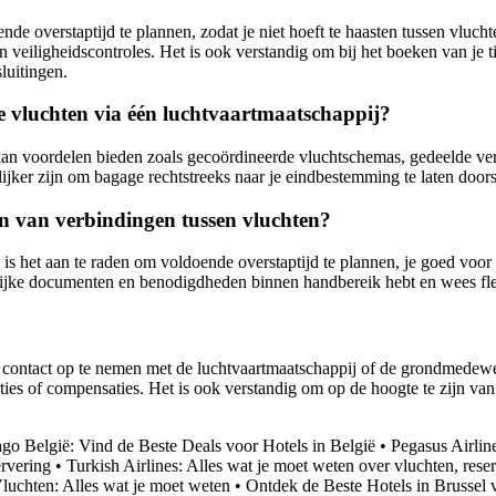
e overstaptijd te plannen, zodat je niet hoeft te haasten tussen vlucht
 veiligheidscontroles. Het is ook verstandig om bij het boeken van je 
luitingen.
e vluchten via één luchtvaartmaatschappij?
an voordelen bieden zoals gecoördineerde vluchtschemas, gedeelde vera
ker zijn om bagage rechtstreeks naar je eindbestemming te laten doorst
ken van verbindingen tussen vluchten?
 is het aan te raden om voldoende overstaptijd te plannen, je goed voor
grijke documenten en benodigdheden binnen handbereik hebt en wees fle
ijk contact op te nemen met de luchtvaartmaatschappij of de grondmedew
es of compensaties. Het is ook verstandig om op de hoogte te zijn van j
ago België: Vind de Beste Deals voor Hotels in België
•
Pegasus Airlin
ervering
•
Turkish Airlines: Alles wat je moet weten over vluchten, res
uchten: Alles wat je moet weten
•
Ontdek de Beste Hotels in Brussel 