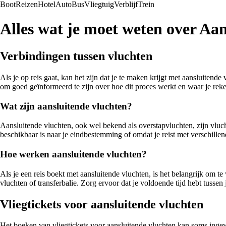
Boot
Reizen
Hotel
Auto
Bus
Vliegtuig
Verblijf
Trein
Alles wat je moet weten over Aan
Verbindingen tussen vluchten
Als je op reis gaat, kan het zijn dat je te maken krijgt met aansluiten
om goed geïnformeerd te zijn over hoe dit proces werkt en waar je re
Wat zijn aansluitende vluchten?
Aansluitende vluchten, ook wel bekend als overstapvluchten, zijn vlucht
beschikbaar is naar je eindbestemming of omdat je reist met verschillen
Hoe werken aansluitende vluchten?
Als je een reis boekt met aansluitende vluchten, is het belangrijk om 
vluchten of transferbalie. Zorg ervoor dat je voldoende tijd hebt tusse
Vliegtickets voor aansluitende vluchten
Het boeken van vliegtickets voor aansluitende vluchten kan soms ingewik