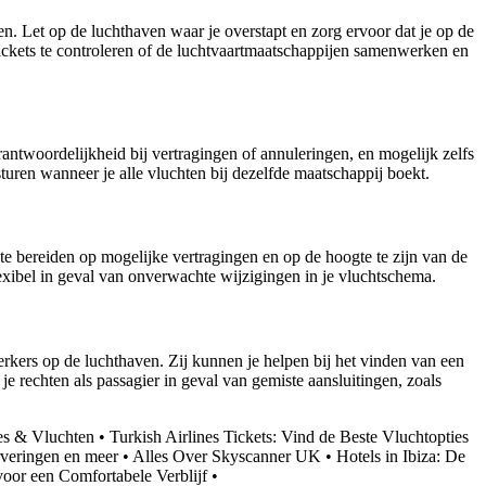
en. Let op de luchthaven waar je overstapt en zorg ervoor dat je op de
tickets te controleren of de luchtvaartmaatschappijen samenwerken en
ntwoordelijkheid bij vertragingen of annuleringen, en mogelijk zelfs
uren wanneer je alle vluchten bij dezelfde maatschappij boekt.
 te bereiden op mogelijke vertragingen en op de hoogte te zijn van de
xibel in geval van onverwachte wijzigingen in je vluchtschema.
erkers op de luchthaven. Zij kunnen je helpen bij het vinden van een
e rechten als passagier in geval van gemiste aansluitingen, zoals
es & Vluchten
•
Turkish Airlines Tickets: Vind de Beste Vluchtopties
erveringen en meer
•
Alles Over Skyscanner UK
•
Hotels in Ibiza: De
voor een Comfortabele Verblijf
•