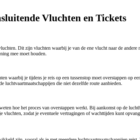
sluitende Vluchten en Tickets
de vluchten. Dit zijn vluchten waarbij je van de ene vlucht naar de and
kening mee moet houden.
en waarbij je tijdens je reis op een tussenstop moet overstappen op een
de luchtvaartmaatschappijen die niet dezelfde route aanbieden.
te weten hoe het proces van overstappen werkt. Bij aankomst op de luch
n je vluchten, zodat je eventuele vertragingen of wachttijden kunt opvan
keld zijn, vooral als je met meerdere luchtvaartmaatschappijen reist. Hi