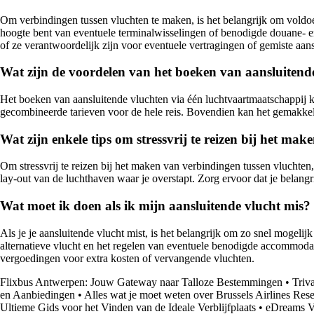
Om verbindingen tussen vluchten te maken, is het belangrijk om voldoend
hoogte bent van eventuele terminalwisselingen of benodigde douane- en
of ze verantwoordelijk zijn voor eventuele vertragingen of gemiste aans
Wat zijn de voordelen van het boeken van aansluitend
Het boeken van aansluitende vluchten via één luchtvaartmaatschappij k
gecombineerde tarieven voor de hele reis. Bovendien kan het gemakkelij
Wat zijn enkele tips om stressvrij te reizen bij het ma
Om stressvrij te reizen bij het maken van verbindingen tussen vluchten,
lay-out van de luchthaven waar je overstapt. Zorg ervoor dat je belan
Wat moet ik doen als ik mijn aansluitende vlucht mis?
Als je je aansluitende vlucht mist, is het belangrijk om zo snel mogel
alternatieve vlucht en het regelen van eventuele benodigde accommodati
vergoedingen voor extra kosten of vervangende vluchten.
Flixbus Antwerpen: Jouw Gateway naar Talloze Bestemmingen
•
Triv
en Aanbiedingen
•
Alles wat je moet weten over Brussels Airlines Res
Ultieme Gids voor het Vinden van de Ideale Verblijfplaats
•
eDreams Vl