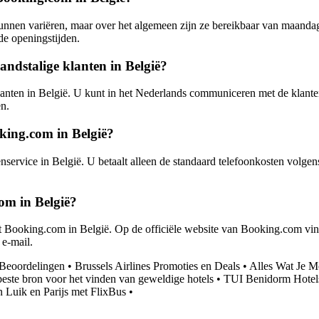
nnen variëren, maar over het algemeen zijn ze bereikbaar van maandag 
de openingstijden.
ndstalige klanten in België?
lanten in België. U kunt in het Nederlands communiceren met de klante
n.
king.com in België?
enservice in België. U betaalt alleen de standaard telefoonkosten vol
om in België?
met Booking.com in België. Op de officiële website van Booking.com v
 e-mail.
 Beoordelingen
•
Brussels Airlines Promoties en Deals
•
Alles Wat Je M
este bron voor het vinden van geweldige hotels
•
TUI Benidorm Hotel
n Luik en Parijs met FlixBus
•