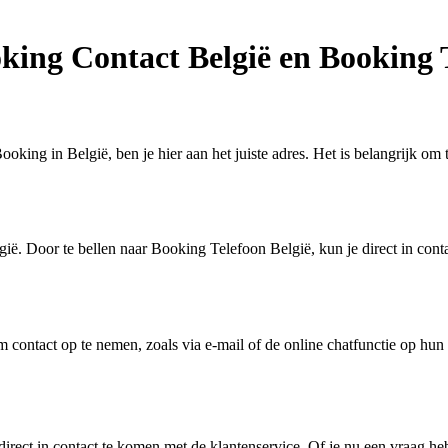
oking Contact België en Booking 
king in België, ben je hier aan het juiste adres. Het is belangrijk om 
ië. Door te bellen naar Booking Telefoon België, kun je direct in con
 contact op te nemen, zoals via e-mail of de online chatfunctie op hun
ect in contact te komen met de klantenservice. Of je nu een vraag heb