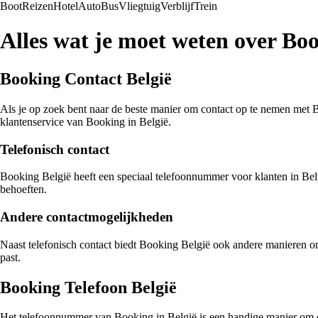
Boot
Reizen
Hotel
Auto
Bus
Vliegtuig
Verblijf
Trein
Alles wat je moet weten over Bo
Booking Contact België
Als je op zoek bent naar de beste manier om contact op te nemen met Boo
klantenservice van Booking in België.
Telefonisch contact
Booking België heeft een speciaal telefoonnummer voor klanten in Belg
behoeften.
Andere contactmogelijkheden
Naast telefonisch contact biedt Booking België ook andere manieren om
past.
Booking Telefoon België
Het telefoonnummer van Booking in België is een handige manier om dir