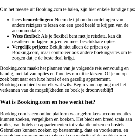
Om het meeste uit Booking.com te halen, zijn hier enkele handige tips:
Lees beoordelingen:
Neem de tijd om beoordelingen van
andere reizigers te lezen om een goed beeld te krijgen van de
accommodatie.
Wees flexibel:
Als je flexibel bent met je reisdata, kan dit
resulteren in lagere prijzen en meer beschikbare opties.
Vergelijk prijzen:
Bekijk niet alleen de prijzen op
Booking.com, maar controleer ook andere boekingssites om te
zorgen dat je de beste deal krijgt.
Booking.com maakt het plannen van je volgende reis eenvoudig en
handig, met tal van opties en functies om uit te kiezen. Of je nu op
zoek bent naar een luxe hotel of een gezellig appartement,
Booking.com biedt voor elk wat wils. Begin vandaag nog met het
verkennen van de mogelijkheden en boek je droomverblijf!
Wat is Booking.com en hoe werkt het?
Booking.com is een online platform waar gebruikers accommodaties
kunnen zoeken, vergelijken en boeken. Het biedt een breed scala aan
opties, van hotels en appartementen tot vakantiehuizen en hostels.
Gebruikers kunnen zoeken op bestemming, data en voorkeuren, en
vervolgens reserveringen maken via de website of de mobiele app.