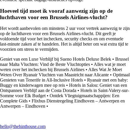
Hoeveel tijd moet ik vooraf aanwezig zijn op de
luchthaven voor een Brussels Airlines-vlucht?
Het wordt aanbevolen om minstens 2 uur voor vertrek aanwezig te zijn
op de luchthaven voor een Brussels Airlines-vlucht. Dit geeft je
voldoende tijd voor het inchecken, security checks en om eventuele
last-minute zaken af te handelen. Het is altijd beter om wat extra tijd te
voorzien om stress te vermijden.
Geniet van een Luxe Verblijf bij Sueno Hotels Deluxe Belek
•
Brussel
naar Malta Vluchten: Vind de Beste Vluchtopties
•
Alles wat je moet
weten over het inchecken bij Brussels Airlines
•
Alles Wat Je Moet
Weten Over Ryanair Vluchten van Maastricht naar Alicante
•
Optimaal
Genieten van Tenerife in All-Inclusive Hotels
•
Ryanair met een baby:
Buggy en kinderwagen mee op reis
•
Hotels in Salou: Geniet van een
Ontspannen Verblijf aan de Costa Dorada
•
Hotels in Saint-Valery-sur-
Somme voor Elk Budget
•
Ontdek Vliegtuigmaatschappijen: Een
Complete Gids
•
Flixbus Dienstregeling Eindhoven – Antwerpen en
Antwerpen – Eindhoven
•
hello@thehinthouse.com