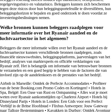
regelgevingsrisico en valutarisico. Beleggers kunnen zich beschermen
tegen deze risicos door hun beleggingsportefeuille te diversifiëren, hun
beleggingshorizon te bepalen en goed onderzoek te doen voordat ze
investeringsbeslissingen nemen.
Welke bronnen kunnen beleggers raadplegen voor
meer informatie over het Ryanair aandeel en de
luchtvaartsector in het algemeen?
Beleggers die meer informatie willen over het Ryanair aandeel en de
luchtvaartsector kunnen verschillende bronnen raadplegen, zoals
financiële nieuwswebsites, beleggingsplatforms, jaarverslagen van het
bedrijf, analyses van marktexperts en officiële verklaringen van
Ryanair zelf. Het is belangrijk om informatie van betrouwbare bronnen
te verzamelen en een goed begrip te hebben van de factoren die van
invloed zijn op de aandelenkoers en de prestaties van het bedrijf.
Airbnb in Marseille: Ontdek de Perfecte Accommodaties
•
Profiteer
van de beste Booking.com Promo Codes en Kortingen!
•
Hotels in
Spa, België: Een Oase van Rust en Ontspanning
•
Alles wat je moet
weten over Ryanair aankomsttijden op Charleroi Airport
•
Hotels bij
Disneyland Parijs
•
Hotels in Londen: Een Gids voor een Perfect
Verblijf in de Britse Hoofdstad
•
Flixbus Antwerpen: Jouw Gateway
naar Talloze Bestemmingen
•
Kayakken in Durbuy: Ontdek Avontuur