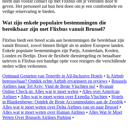
neem dan vooraf contact op met Flixbus om je vereisten door te
geven. Het personeel zal hun best doen om je een comfortabele en
veilige reiservaring te bieden.
Wat zijn enkele populaire bestemmingen die
bereikbaar zijn met Flixbus vanuit Brussel?
Flixbus biedt een breed scala aan bestemmingen die bereikbaar zijn
vanuit Brussel, zowel binnen België als in andere Europese landen.
Enkele populaire bestemmingen zijn Parijs, Amsterdam, Keulen,
Londen en Berlijn. Door de flexibele dienstregeling en betaalbare
tarieven is Flixbus een handige optie voor reizigers die verschillende
steden willen verkennen.
Optimaal Genieten van Tenerife in All-Inclusive Hotels
•
Is Airbnb
betrouwbaar? Ontdek echte Airbnb ervaringen en reviews
•
Brussels
Airlines naar Tel Aviv: Vind de Beste Vluchten nu!
•
Ryanair
Online Check-in: Alles wat je moet weten
•
Alles over American
Airlines
•
Alles wat je moet weten over Expedia Vluchten
•
Hotels
in Blankenberge: Ontdek de Beste Accommodaties aan de Zeedijk
•
Alles wat je moet weten over Delta Airlines van en naar Brussel
•
Alles wat je moet weten over Hainan Airlines
•
Alles Wat Je Moet
Weten Over Brussels Airlines Parking
•