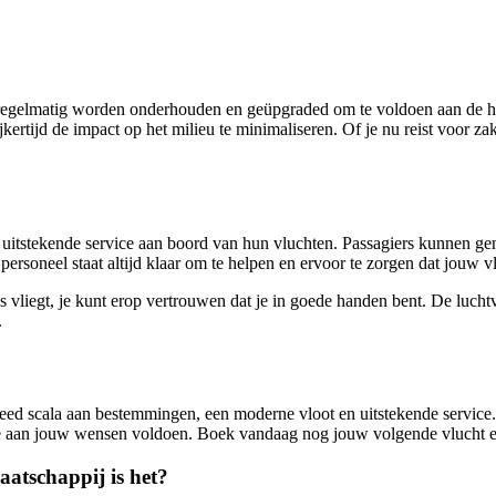
e regelmatig worden onderhouden en geüpgraded om te voldoen aan de ho
jkertijd de impact op het milieu te minimaliseren. Of je nu reist voor z
n uitstekende service aan boord van hun vluchten. Passagiers kunnen ge
 personeel staat altijd klaar om te helpen en ervoor te zorgen dat jouw
nes vliegt, je kunt erop vertrouwen dat je in goede handen bent. De luch
.
reed scala aan bestemmingen, een moderne vloot en uitstekende service.
 die aan jouw wensen voldoen. Boek vandaag nog jouw volgende vlucht en 
aatschappij is het?