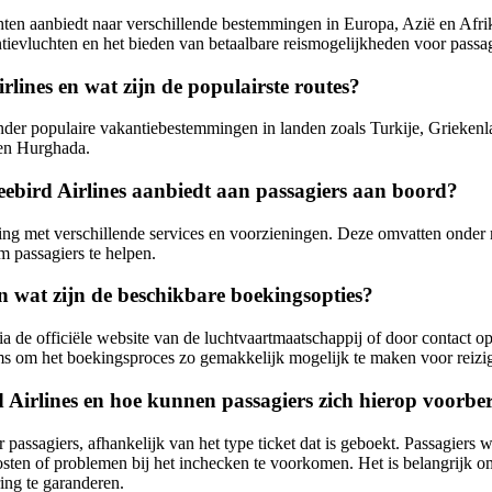
chten aanbiedt naar verschillende bestemmingen in Europa, Azië en Afrik
ntievluchten en het bieden van betaalbare reismogelijkheden voor passag
ines en wat zijn de populairste routes?
nder populaire vakantiebestemmingen in landen zoals Turkije, Griekenl
 en Hurghada.
reebird Airlines aanbiedt aan passagiers aan boord?
ing met verschillende services en voorzieningen. Deze omvatten onder me
m passagiers te helpen.
n wat zijn de beschikbare boekingsopties?
a de officiële website van de luchtvaartmaatschappij of door contact op
s om het boekingsproces zo gemakkelijk mogelijk te maken voor reizig
 Airlines en hoe kunnen passagiers zich hierop voorbe
r passagiers, afhankelijk van het type ticket dat is geboekt. Passagier
kosten of problemen bij het inchecken te voorkomen. Het is belangrijk 
ing te garanderen.