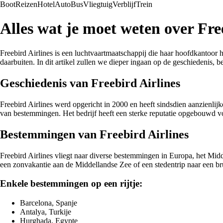
Boot
Reizen
Hotel
Auto
Bus
Vliegtuig
Verblijf
Trein
Alles wat je moet weten over Fre
Freebird Airlines is een luchtvaartmaatschappij die haar hoofdkantoor 
daarbuiten. In dit artikel zullen we dieper ingaan op de geschiedenis, 
Geschiedenis van Freebird Airlines
Freebird Airlines werd opgericht in 2000 en heeft sindsdien aanzienlijk
van bestemmingen. Het bedrijf heeft een sterke reputatie opgebouwd voo
Bestemmingen van Freebird Airlines
Freebird Airlines vliegt naar diverse bestemmingen in Europa, het Mi
een zonvakantie aan de Middellandse Zee of een stedentrip naar een bru
Enkele bestemmingen op een rijtje:
Barcelona, Spanje
Antalya, Turkije
Hurghada, Egypte