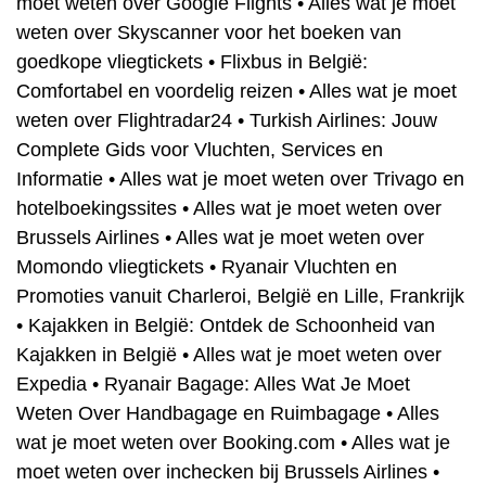
moet weten over Google Flights
•
Alles wat je moet
weten over Skyscanner voor het boeken van
goedkope vliegtickets
•
Flixbus in België:
Comfortabel en voordelig reizen
•
Alles wat je moet
weten over Flightradar24
•
Turkish Airlines: Jouw
Complete Gids voor Vluchten, Services en
Informatie
•
Alles wat je moet weten over Trivago en
hotelboekingssites
•
Alles wat je moet weten over
Brussels Airlines
•
Alles wat je moet weten over
Momondo vliegtickets
•
Ryanair Vluchten en
Promoties vanuit Charleroi, België en Lille, Frankrijk
•
Kajakken in België: Ontdek de Schoonheid van
Kajakken in België
•
Alles wat je moet weten over
Expedia
•
Ryanair Bagage: Alles Wat Je Moet
Weten Over Handbagage en Ruimbagage
•
Alles
wat je moet weten over Booking.com
•
Alles wat je
moet weten over inchecken bij Brussels Airlines
•