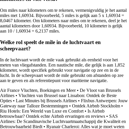
Om miles naar kilometers om te rekenen, vermenigvuldig je het aantal
miles met 1,60934. Bijvoorbeeld, 5 miles is gelijk aan 5 x 1,60934 =
8,0467 kilometer. Om kilometers naar miles om te rekenen, deel je het
aantal kilometers door 1,60934. Bijvoorbeeld, 10 kilometer is gelijk
aan 10 / 1,60934 = 6,2137 miles.
Welke rol speelt de mile in de luchtvaart en
scheepvaart?
In de luchtvaart wordt de mile vaak gebruikt als eenheid voor het
meten van vliegafstanden. Een nautische mile, die gelijk is aan 1,852
kilometer, wordt specifiek gebruikt voor navigatie op zee en in de
lucht. In de scheepvaart wordt de mile gebruikt om afstanden op zee
aan te geven en als referentiepunt voor maritieme navigatie.
Air France Vluchten, Boekingen en Meer
•
De Vloot van Brussels
Airlines
•
Vluchten van Brussel naar Lissabon: Ontdek de Beste
Opties
•
Last Minutes bij Brussels Airlines
•
Flixbus Antwerpen: Jouw
Gateway naar Talloze Bestemmingen
•
Ontdek Airbnb Stockholm
•
Riu Hotels: Een Wereld van Luxe en Comfort
•
Is Airbnb
betrouwbaar? Ontdek echte Airbnb ervaringen en reviews
•
SAS
Airlines: De Scandinavische Luchtvaartmaatschappij die Kwaliteit en
Betrouwbaarheid Biedt
•
Ryanair Charleroi: Alles wat je moet weten