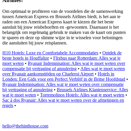
Airlines?
Om optimaal te profiteren van de voordelen die de samenwerking
tussen American Express en Brussels Airlines biedt, is het aan te
raden om een American Express kaart te kiezen die het beste
aansluit bij jouw reisbehoeften en -gewoonten. Daarnaast is het
belangrijk om regelmatig gebruik te maken van de kaart om punten
te sparen en deze op slimme wijze in te wisselen voor beloningen
die aansluiten bij jouw reisplannen.
H10 Hotels: Luxe en Comfortabele Accommodaties
•
Ontdek de
beste hotels in Houffalize
•
Flixbus naar Rotterdam: Alles wat je
moet weten
•
Ryanair Indemnisation: Alles wat je moet weten over
compensatie bij vertraging of annulering
•
Alles wat je moet weten
over Ryanair aankomsttijden op Charleroi Airport
•
Hotels in
Londen: Een Gids voor een Perfect Verblijf in de Britse Hoofdstad
•
Ryanair Indemnisation: Alles wat je moet weten over compensatie
bij vertraging of annulering
•
Brussels Airlines Klantenservice: Alles
wat je moet weten
•
Torremolinos Hotels: Alles wat je moet weten
•
Sac à dos Ryanair: Alles wat je moet weten over de afmetingen en
regels
•
hello@thehinthouse.com