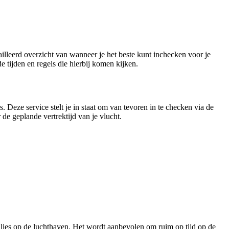
tailleerd overzicht van wanneer je het beste kunt inchecken voor je
e tijden en regels die hierbij komen kijken.
. Deze service stelt je in staat om van tevoren in te checken via de
de geplande vertrektijd van je vlucht.
kbalies op de luchthaven. Het wordt aanbevolen om ruim op tijd op de