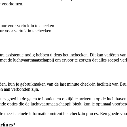
te voorkomen.
uur voor vertrek in te checken
r voor vertrek in te checken
xtra assistentie nodig hebben tijdens het inchecken. Dit kan variëren v
 met de luchtvaartmaatschappij om ervoor te zorgen dat alles soepel ver
n, kun je gebruikmaken van de last minute check-in faciliteit van Brussel
en aan verbonden zijn.
nes goed in de gaten te houden en op tijd te arriveren op de luchthaven
de opties die de luchtvaartmaatschappij biedt, kun je optimaal voorbere
r de meest actuele informatie omtrent het check-in proces. Een goede vo
rlines?