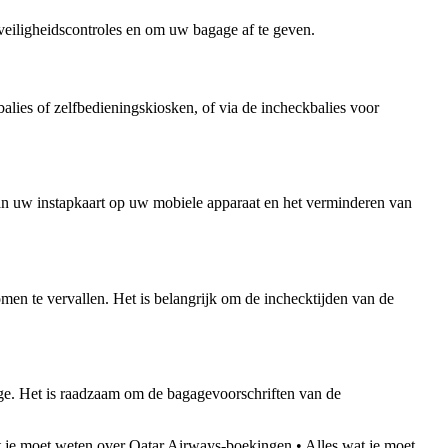
 veiligheidscontroles en om uw bagage af te geven.
balies of zelfbedieningskiosken, of via de incheckbalies voor
 van uw instapkaart op uw mobiele apparaat en het verminderen van
omen te vervallen. Het is belangrijk om de inchecktijden van de
ge. Het is raadzaam om de bagagevoorschriften van de
t je moet weten over Qatar Airways-boekingen
•
Alles wat je moet