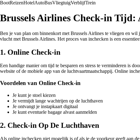
Boot
Reizen
Hotel
Auto
Bus
Vliegtuig
Verblijf
Trein
Brussels Airlines Check-in Tijd:
Ben je van plan om binnenkort met Brussels Airlines te vliegen en wil j
vlucht met Brussels Airlines. Het proces van inchecken is een essentieel
1. Online Check-in
Een handige manier om tijd te besparen en stress te verminderen is door 
website of de mobiele app van de luchtvaartmaatschappij. Online inchec
Voordelen van Online Check-in
Je kunt je stoel kiezen
Je vermijdt lange wachtrijen op de luchthaven
Je ontvangt je instapkaart digitaal
Je kunt eventuele bagage alvast aanmelden
2. Check-in Op De Luchthaven
Als online inchecken niet mogelijk is of als je de voorkeur geeft aan d