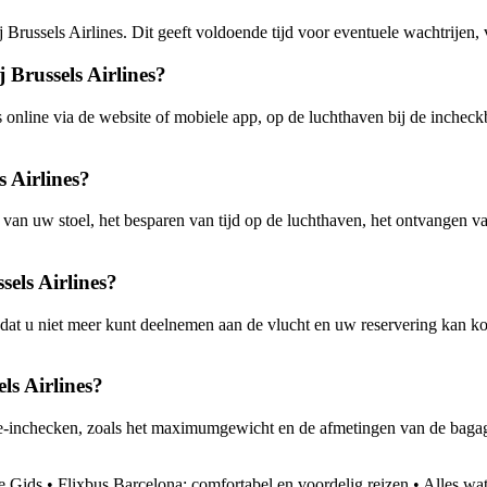
Brussels Airlines. Dit geeft voldoende tijd voor eventuele wachtrijen,
 Brussels Airlines?
s online via de website of mobiele app, op de luchthaven bij de incheck
s Airlines?
en van uw stoel, het besparen van tijd op de luchthaven, het ontvangen
sels Airlines?
ico dat u niet meer kunt deelnemen aan de vlucht en uw reservering kan k
ls Airlines?
age-inchecken, zoals het maximumgewicht en de afmetingen van de baga
e Gids
•
Flixbus Barcelona: comfortabel en voordelig reizen
•
Alles wa