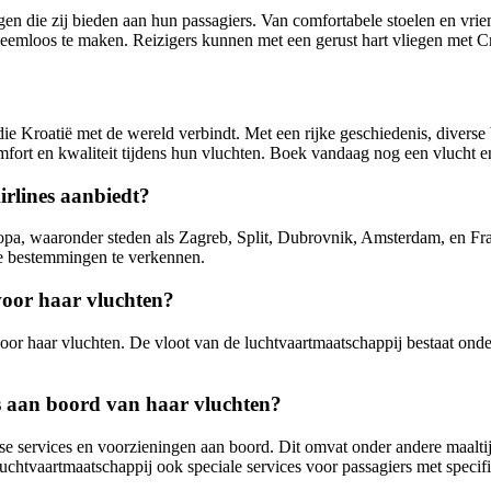
en die zij bieden aan hun passagiers. Van comfortabele stoelen en vrien
eemloos te maken. Reizigers kunnen met een gerust hart vliegen met Cro
 die Kroatië met de wereld verbindt. Met een rijke geschiedenis, diver
omfort en kwaliteit tijdens hun vluchten. Boek vandaag nog een vlucht e
irlines aanbiedt?
opa, waaronder steden als Zagreb, Split, Dubrovnik, Amsterdam, en Fra
se bestemmingen te verkennen.
 voor haar vluchten?
voor haar vluchten. De vloot van de luchtvaartmaatschappij bestaat on
es aan boord van haar vluchten?
se services en voorzieningen aan boord. Dit omvat onder andere maaltij
 luchtvaartmaatschappij ook speciale services voor passagiers met specif