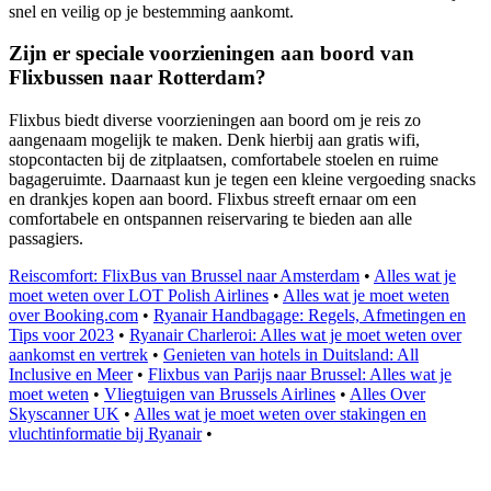
snel en veilig op je bestemming aankomt.
Zijn er speciale voorzieningen aan boord van
Flixbussen naar Rotterdam?
Flixbus biedt diverse voorzieningen aan boord om je reis zo
aangenaam mogelijk te maken. Denk hierbij aan gratis wifi,
stopcontacten bij de zitplaatsen, comfortabele stoelen en ruime
bagageruimte. Daarnaast kun je tegen een kleine vergoeding snacks
en drankjes kopen aan boord. Flixbus streeft ernaar om een
comfortabele en ontspannen reiservaring te bieden aan alle
passagiers.
Reiscomfort: FlixBus van Brussel naar Amsterdam
•
Alles wat je
moet weten over LOT Polish Airlines
•
Alles wat je moet weten
over Booking.com
•
Ryanair Handbagage: Regels, Afmetingen en
Tips voor 2023
•
Ryanair Charleroi: Alles wat je moet weten over
aankomst en vertrek
•
Genieten van hotels in Duitsland: All
Inclusive en Meer
•
Flixbus van Parijs naar Brussel: Alles wat je
moet weten
•
Vliegtuigen van Brussels Airlines
•
Alles Over
Skyscanner UK
•
Alles wat je moet weten over stakingen en
vluchtinformatie bij Ryanair
•