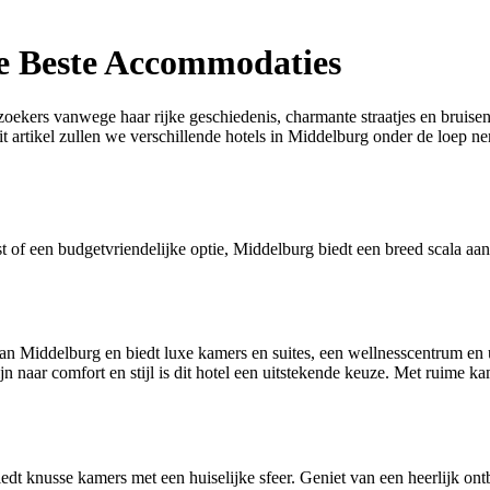
e Beste Accommodaties
zoekers vanwege haar rijke geschiedenis, charmante straatjes en bruisend
 artikel zullen we verschillende hotels in Middelburg onder de loep nem
st of een budgetvriendelijke optie, Middelburg biedt een breed scala a
rt van Middelburg en biedt luxe kamers en suites, een wellnesscentrum e
 naar comfort en stijl is dit hotel een uitstekende keuze. Met ruime kam
 knusse kamers met een huiselijke sfeer. Geniet van een heerlijk ontbijt