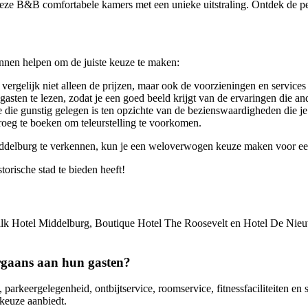
 deze B&B comfortabele kamers met een unieke uitstraling. Ontdek de pe
kunnen helpen om de juiste keuze te maken:
 vergelijk niet alleen de prijzen, maar ook de voorzieningen en services
sten te lezen, zodat je een goed beeld krijgt van de ervaringen die an
e die gunstig gelegen is ten opzichte van de bezienswaardigheden die je
roeg te boeken om teleurstelling te voorkomen.
iddelburg te verkennen, kun je een weloverwogen keuze maken voor een o
torische stad te bieden heeft!
alk Hotel Middelburg, Boutique Hotel The Roosevelt en Hotel De Nieuwe
rgaans aan hun gasten?
, parkeergelegenheid, ontbijtservice, roomservice, fitnessfaciliteiten
 keuze aanbiedt.