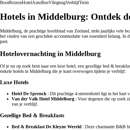
Boot
Reizen
Hotel
Auto
Bus
Vliegtuig
Verblijf
Trein
Hotels in Middelburg: Ontdek d
Middelburg, de prachtige hoofdstad van Zeeland, trekt jaarlijks vele be
het vinden van een geschikte accommodatie van essentieel belang. In dit
past.
Hotelovernachting in Middelburg
Of je nu op zoek bent naar een luxe hotel, een gezellige bed & breakfa
enkele hotels in Middelburg die je kunt overwegen tijdens je verblijf:
Luxe Hotels
Hotel De Sprenck
: Dit prachtige 4-sterrenhotel ligt in het ha
Van der Valk Hotel Middelburg
: Voor degenen die op zoek zijn
van je verblijf.
Gezellige Bed & Breakfasts
Bed & Breakfast De Kleyne Wereld
: Deze charmante B&B biedt