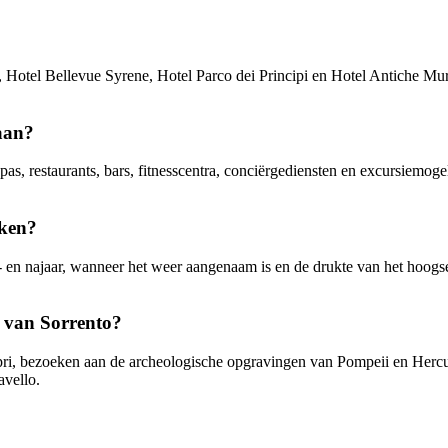
a, Hotel Bellevue Syrene, Hotel Parco dei Principi en Hotel Antiche Mu
 aan?
pas, restaurants, bars, fitnesscentra, conciërgediensten en excursiemo
eken?
r- en najaar, wanneer het weer aangenaam is en de drukte van het hoogs
g van Sorrento?
pri, bezoeken aan de archeologische opgravingen van Pompeii en Hercu
avello.