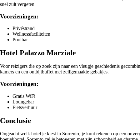
snel zult vergeten.
Voorzieningen:
Privéstrand
Wellnessfaciliteiten
Poolbar
Hotel Palazzo Marziale
Voor reizigers die op zoek zijn naar een vleugje geschiedenis gecombi
kamers en een ontbijtbuffet met zelfgemaakte gebakjes.
Voorzieningen:
Gratis WiFi
Loungebar
Fietsverhuur
Conclusie
Ongeacht welk hotel je kiest in Sorrento, je kunt rekenen op een onverg
boetiekhotel, Sorrento zal je betoveren met zijn schoonheid en charme.