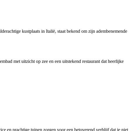
hilderachtige kustplaats in Italië, staat bekend om zijn adembenemende
mbad met uitzicht op zee en een uitstekend restaurant dat heerlijke
ce en prachtige tuinen zorgen voor een betoverend verblijf dat je niet