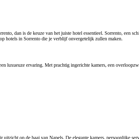
rento, dan is de keuze van het juiste hotel essentieel. Sorrento, een sc
op hotels in Sorrento die je verblijf onvergetelijk zullen maken.
 een luxueuze ervaring. Met prachtig ingerichte kamers, een overloopzwe
 uitzicht op de baai van Napels. De elegante kamers, persoonlijke servi