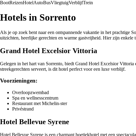
Boot
Reizen
Hotel
Auto
Bus
Vliegtuig
Verblijf
Trein
Hotels in Sorrento
Als je op zoek bent naar een ontspannende vakantie in het prachtige Sor
uitzichten, heerlijke gerechten en warme gastvrijheid. Hier zijn enkele t
Grand Hotel Excelsior Vittoria
Gelegen in het hart van Sorrento, biedt Grand Hotel Excelsior Vittoria
streekgerechten serveert, is dit hotel perfect voor een luxe verblijf.
Voorzieningen:
Overloopzwembad
Spa en wellnesscentrum
Restaurant met Michelin-ster
Privéstrand
Hotel Bellevue Syrene
Hotel Bellevue Syrene is een charmant boetiekhotel met een spectaculair