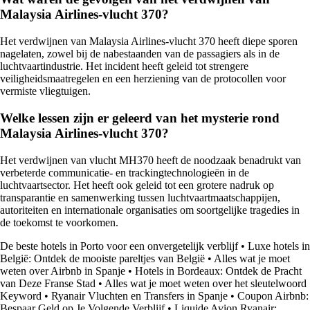
Malaysia Airlines-vlucht 370?
Het verdwijnen van Malaysia Airlines-vlucht 370 heeft diepe sporen
nagelaten, zowel bij de nabestaanden van de passagiers als in de
luchtvaartindustrie. Het incident heeft geleid tot strengere
veiligheidsmaatregelen en een herziening van de protocollen voor
vermiste vliegtuigen.
Welke lessen zijn er geleerd van het mysterie rond
Malaysia Airlines-vlucht 370?
Het verdwijnen van vlucht MH370 heeft de noodzaak benadrukt van
verbeterde communicatie- en trackingtechnologieën in de
luchtvaartsector. Het heeft ook geleid tot een grotere nadruk op
transparantie en samenwerking tussen luchtvaartmaatschappijen,
autoriteiten en internationale organisaties om soortgelijke tragedies in
de toekomst te voorkomen.
De beste hotels in Porto voor een onvergetelijk verblijf
•
Luxe hotels in
België: Ontdek de mooiste pareltjes van België
•
Alles wat je moet
weten over Airbnb in Spanje
•
Hotels in Bordeaux: Ontdek de Pracht
van Deze Franse Stad
•
Alles wat je moet weten over het sleutelwoord
Keyword
•
Ryanair Vluchten en Transfers in Spanje
•
Coupon Airbnb:
Bespaar Geld op Je Volgende Verblijf
•
Liquide Avion Ryanair: