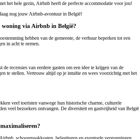
met het hele gezin, Airbnb heeft de perfecte accommodatie voor jou!
andaag nog jouw Airbnb-avontuur in België!
n woning via Airbnb in België?
ld toestemming hebben van de gemeente, de verhuur beperken tot een
gen in acht te nemen.
 de recensies van eerdere gasten om een idee te krijgen van de
te stellen. Vertrouw altijd op je intuïtie en wees voorzichtig met het
kken veel toeristen vanwege hun historische charme, culturele
n veel bezoekers ontvangen. De diversiteit en gastvrijheid van België
t maximaliseren?
n Airbnb, schoonmaakkosten, belastingen en eventuele vergunningen.