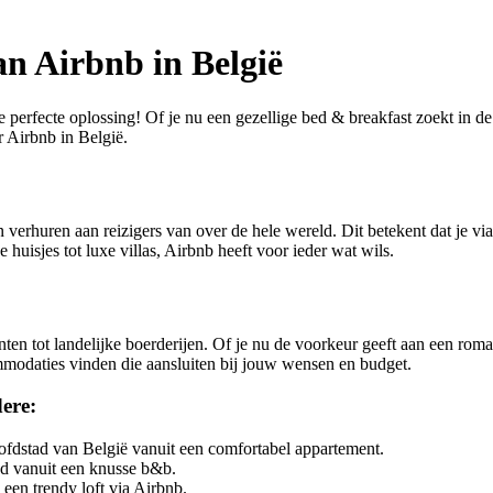
n Airbnb in België
perfecte oplossing! Of je nu een gezellige bed & breakfast zoekt in d
er Airbnb in België.
rhuren aan reizigers van over de hele wereld. Dit betekent dat je via
huisjes tot luxe villas, Airbnb heeft voor ieder wat wils.
nten tot landelijke boerderijen. Of je nu de voorkeur geeft aan een roma
mmodaties vinden die aansluiten bij jouw wensen en budget.
dere:
ofdstad van België vanuit een comfortabel appartement.
ad vanuit een knusse b&b.
een trendy loft via Airbnb.