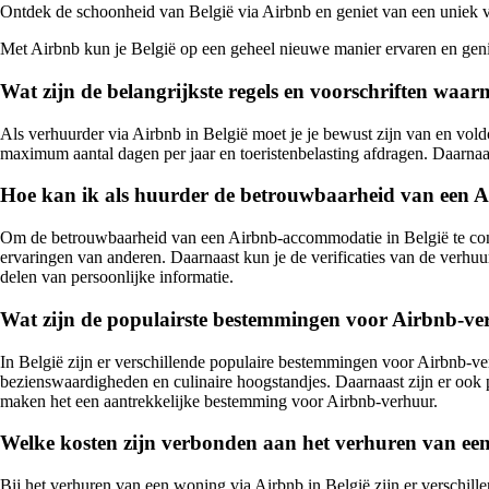
Ontdek de schoonheid van België via Airbnb en geniet van een uniek ver
Met Airbnb kun je België op een geheel nieuwe manier ervaren en genie
Wat zijn de belangrijkste regels en voorschriften waa
Als verhuurder via Airbnb in België moet je je bewust zijn van en vol
maximum aantal dagen per jaar en toeristenbelasting afdragen. Daarnaas
Hoe kan ik als huurder de betrouwbaarheid van een A
Om de betrouwbaarheid van een Airbnb-accommodatie in België te contro
ervaringen van anderen. Daarnaast kun je de verificaties van de verhuu
delen van persoonlijke informatie.
Wat zijn de populairste bestemmingen voor Airbnb-ver
In België zijn er verschillende populaire bestemmingen voor Airbnb-v
bezienswaardigheden en culinaire hoogstandjes. Daarnaast zijn er ook 
maken het een aantrekkelijke bestemming voor Airbnb-verhuur.
Welke kosten zijn verbonden aan het verhuren van een
Bij het verhuren van een woning via Airbnb in België zijn er verschi