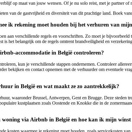
blijf op maat van jouw wensen. Of je nu solo reist, met je partner of 
ten van de gastvrijheid en diversiteit van dit prachtige land. Boek v
rmee ik rekening moet houden bij het verhuren van mij
doen aan verschillende regels en voorschriften. Zo moet je bijvoorbee
t is het belangrijk om de regels omtrent brandveiligheid en verzekerin
irbnb-accommodatie in België controleren?
leren, kun je verschillende stappen ondernemen. Controleer allereerst
rder bekijken en contact opnemen met de verhuurder om eventuele vragen 
huur in België en wat maakt ze zo aantrekkelijk?
erhuur, waaronder Brussel, Antwerpen, Gent en Brugge. Deze steden tre
populaire kustplaatsen zoals Oostende en Knokke die in de zomermaande
 woning via Airbnb in België en hoe kan ik mijn wins
llende kosten waarmee je rekening moet houden, zoals servicekosten va