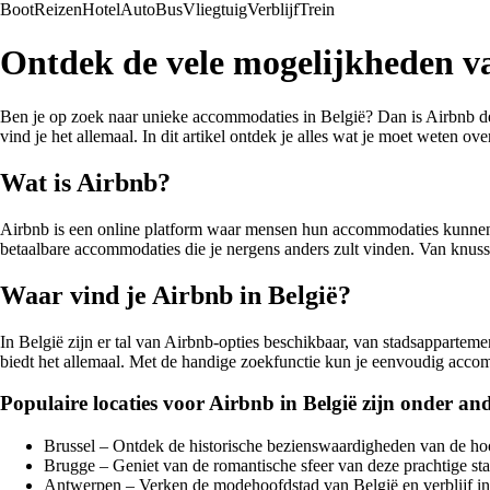
Boot
Reizen
Hotel
Auto
Bus
Vliegtuig
Verblijf
Trein
Ontdek de vele mogelijkheden va
Ben je op zoek naar unieke accommodaties in België? Dan is Airbnb de 
vind je het allemaal. In dit artikel ontdek je alles wat je moet weten ov
Wat is Airbnb?
Airbnb is een online platform waar mensen hun accommodaties kunnen ve
betaalbare accommodaties die je nergens anders zult vinden. Van knusse 
Waar vind je Airbnb in België?
In België zijn er tal van Airbnb-opties beschikbaar, van stadsapparteme
biedt het allemaal. Met de handige zoekfunctie kun je eenvoudig acco
Populaire locaties voor Airbnb in België zijn onder an
Brussel – Ontdek de historische bezienswaardigheden van de ho
Brugge – Geniet van de romantische sfeer van deze prachtige st
Antwerpen – Verken de modehoofdstad van België en verblijf in 