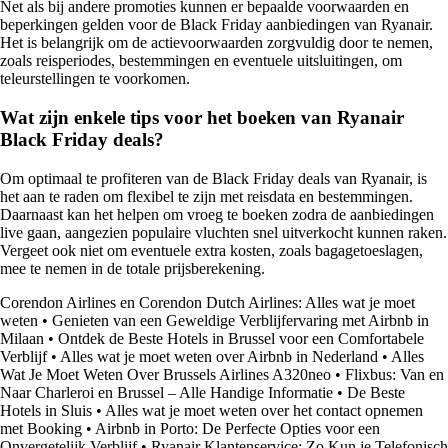
Net als bij andere promoties kunnen er bepaalde voorwaarden en
beperkingen gelden voor de Black Friday aanbiedingen van Ryanair.
Het is belangrijk om de actievoorwaarden zorgvuldig door te nemen,
zoals reisperiodes, bestemmingen en eventuele uitsluitingen, om
teleurstellingen te voorkomen.
Wat zijn enkele tips voor het boeken van Ryanair
Black Friday deals?
Om optimaal te profiteren van de Black Friday deals van Ryanair, is
het aan te raden om flexibel te zijn met reisdata en bestemmingen.
Daarnaast kan het helpen om vroeg te boeken zodra de aanbiedingen
live gaan, aangezien populaire vluchten snel uitverkocht kunnen raken.
Vergeet ook niet om eventuele extra kosten, zoals bagagetoeslagen,
mee te nemen in de totale prijsberekening.
Corendon Airlines en Corendon Dutch Airlines: Alles wat je moet
weten
•
Genieten van een Geweldige Verblijfervaring met Airbnb in
Milaan
•
Ontdek de Beste Hotels in Brussel voor een Comfortabele
Verblijf
•
Alles wat je moet weten over Airbnb in Nederland
•
Alles
Wat Je Moet Weten Over Brussels Airlines A320neo
•
Flixbus: Van en
Naar Charleroi en Brussel – Alle Handige Informatie
•
De Beste
Hotels in Sluis
•
Alles wat je moet weten over het contact opnemen
met Booking
•
Airbnb in Porto: De Perfecte Opties voor een
Onvergetelijk Verblijf
•
Ryanair Klantenservice: Zo Kun je Telefonisch