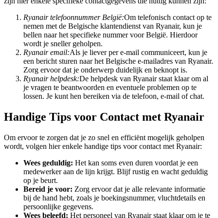
zijn hier enkele specifieke contactgegevens die nuttig kunnen zijn:
Ryanair telefoonnummer België:
Om telefonisch contact op te
nemen met de Belgische klantendienst van Ryanair, kun je
bellen naar het specifieke nummer voor België. Hierdoor
wordt je sneller geholpen.
Ryanair email:
Als je liever per e-mail communiceert, kun je
een bericht sturen naar het Belgische e-mailadres van Ryanair.
Zorg ervoor dat je onderwerp duidelijk en beknopt is.
Ryanair helpdesk:
De helpdesk van Ryanair staat klaar om al
je vragen te beantwoorden en eventuele problemen op te
lossen. Je kunt hen bereiken via de telefoon, e-mail of chat.
Handige Tips voor Contact met Ryanair
Om ervoor te zorgen dat je zo snel en efficiënt mogelijk geholpen
wordt, volgen hier enkele handige tips voor contact met Ryanair:
Wees geduldig:
Het kan soms even duren voordat je een
medewerker aan de lijn krijgt. Blijf rustig en wacht geduldig
op je beurt.
Bereid je voor:
Zorg ervoor dat je alle relevante informatie
bij de hand hebt, zoals je boekingsnummer, vluchtdetails en
persoonlijke gegevens.
Wees beleefd:
Het personeel van Ryanair staat klaar om je te