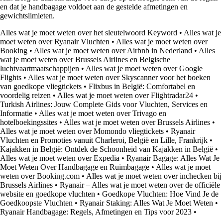
en dat je handbagage voldoet aan de gestelde afmetingen en
gewichtslimieten.
Alles wat je moet weten over het sleutelwoord Keyword
•
Alles wat je
moet weten over Ryanair Vluchten
•
Alles wat je moet weten over
Booking
•
Alles wat je moet weten over Airbnb in Nederland
•
Alles
wat je moet weten over Brussels Airlines en Belgische
luchtvaartmaatschappijen
•
Alles wat je moet weten over Google
Flights
•
Alles wat je moet weten over Skyscanner voor het boeken
van goedkope vliegtickets
•
Flixbus in België: Comfortabel en
voordelig reizen
•
Alles wat je moet weten over Flightradar24
•
Turkish Airlines: Jouw Complete Gids voor Vluchten, Services en
Informatie
•
Alles wat je moet weten over Trivago en
hotelboekingssites
•
Alles wat je moet weten over Brussels Airlines
•
Alles wat je moet weten over Momondo vliegtickets
•
Ryanair
Vluchten en Promoties vanuit Charleroi, België en Lille, Frankrijk
•
Kajakken in België: Ontdek de Schoonheid van Kajakken in België
•
Alles wat je moet weten over Expedia
•
Ryanair Bagage: Alles Wat Je
Moet Weten Over Handbagage en Ruimbagage
•
Alles wat je moet
weten over Booking.com
•
Alles wat je moet weten over inchecken bij
Brussels Airlines
•
Ryanair – Alles wat je moet weten over de officiële
website en goedkope vluchten
•
Goedkope Vluchten: Hoe Vind Je de
Goedkoopste Vluchten
•
Ryanair Staking: Alles Wat Je Moet Weten
•
Ryanair Handbagage: Regels, Afmetingen en Tips voor 2023
•