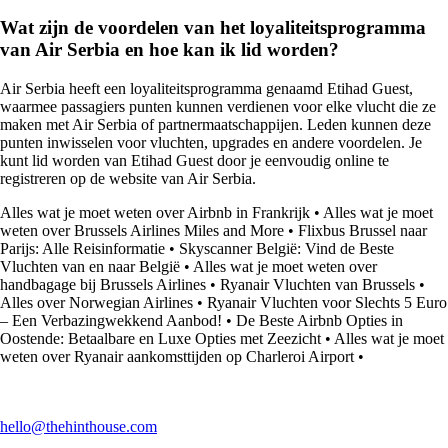
Wat zijn de voordelen van het loyaliteitsprogramma
van Air Serbia en hoe kan ik lid worden?
Air Serbia heeft een loyaliteitsprogramma genaamd Etihad Guest,
waarmee passagiers punten kunnen verdienen voor elke vlucht die ze
maken met Air Serbia of partnermaatschappijen. Leden kunnen deze
punten inwisselen voor vluchten, upgrades en andere voordelen. Je
kunt lid worden van Etihad Guest door je eenvoudig online te
registreren op de website van Air Serbia.
Alles wat je moet weten over Airbnb in Frankrijk
•
Alles wat je moet
weten over Brussels Airlines Miles and More
•
Flixbus Brussel naar
Parijs: Alle Reisinformatie
•
Skyscanner België: Vind de Beste
Vluchten van en naar België
•
Alles wat je moet weten over
handbagage bij Brussels Airlines
•
Ryanair Vluchten van Brussels
•
Alles over Norwegian Airlines
•
Ryanair Vluchten voor Slechts 5 Euro
– Een Verbazingwekkend Aanbod!
•
De Beste Airbnb Opties in
Oostende: Betaalbare en Luxe Opties met Zeezicht
•
Alles wat je moet
weten over Ryanair aankomsttijden op Charleroi Airport
•
hello@thehinthouse.com