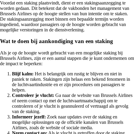
Voordat een staking plaatsvindt, dient er een stakingsaanzegging te
worden gedaan. Dit betekent dat de vakbonden het management van
Brussels Airlines op de hoogte stellen van hun intentie om te staken.
De stakingsaanzegging moet binnen een bepaalde termijn worden
ingediend, waardoor passagiers op de hoogte worden gebracht van
mogelijke verstoringen in de dienstverlening.
Wat te doen bij aankondiging van een staking
Als je op de hoogte wordt gebracht van een mogelijke staking bij
Brussels Airlines, zijn er een aantal stappen die je kunt ondernemen om
de impact te beperken:
Blijf kalm:
Het is belangrijk om rustig te blijven en niet in
paniek te raken. Stakingen zijn helaas een bekend fenomeen in
de luchtvaartindustrie en er zijn procedures om passagiers te
helpen.
Controleer je vlucht:
Ga naar de website van Brussels Airlines
of neem contact op met de luchtvaartmaatschappij om te
controleren of je vlucht is geannuleerd of vertraagd als gevolg
van de staking.
Informeer jezelf:
Zoek naar updates over de staking en
mogelijke oplossingen op de officiële kanalen van Brussels
Airlines, zoals de website of sociale media.
Neem contact op:
Als je vlucht is getroffen door de staking,