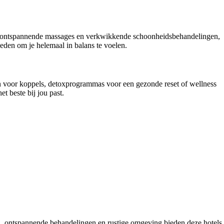
 tot ontspannende massages en verkwikkende schoonheidsbehandelingen,
heden om je helemaal in balans te voelen.
n voor koppels, detoxprogrammas voor een gezonde reset of wellness
t beste bij jou past.
ten, ontspannende behandelingen en rustige omgeving bieden deze hotels