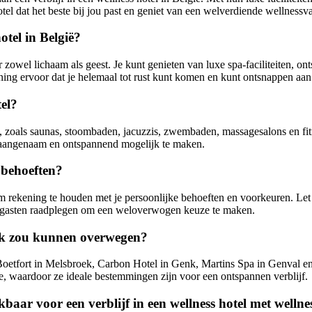
tel dat het beste bij jou past en geniet van een welverdiende wellnessva
otel in België?
or zowel lichaam als geest. Je kunt genieten van luxe spa-faciliteiten, 
ng ervoor dat je helemaal tot rust kunt komen en kunt ontsnappen aan d
tel?
ten, zoals saunas, stoombaden, jacuzzis, zwembaden, massagesalons en f
o aangenaam en ontspannend mogelijk te maken.
n behoeften?
 om rekening te houden met je persoonlijke behoeften en voorkeuren. Let o
re gasten raadplegen om een weloverwogen keuze te maken.
e ik zou kunnen overwegen?
 Boetfort in Melsbroek, Carbon Hotel in Genk, Martins Spa in Genval 
ice, waardoor ze ideale bestemmingen zijn voor een ontspannen verblijf.
aar voor een verblijf in een wellness hotel met wellnes