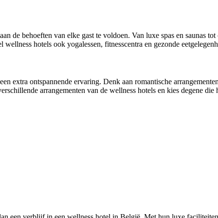
om aan de behoeften van elke gast te voldoen. Van luxe spas en saunas
eel wellness hotels ook yogalessen, fitnesscentra en gezonde eetgelegen
r een extra ontspannende ervaring. Denk aan romantische arrangemente
rschillende arrangementen van de wellness hotels en kies degene die he
n een verblijf in een wellness hotel in België. Met hun luxe facilitei