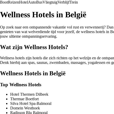
Boot
Reizen
Hotel
Auto
Bus
Vliegtuig
Verblijf
Trein
Wellness Hotels in België
Op zoek naar een ontspannende vakantie vol rust en verwennerij? Dan z
genieten van wat welverdiende tijd voor jezelf, de wellness hotels in B
jouw ultieme ontspanningservaring.
Wat zijn Wellness Hotels?
Wellness hotels zijn hotels die zich richten op het welzijn en de ontspa
Denk hierbij aan spas, saunas, zwembaden, massages, yogalessen en gez
Wellness Hotels in België
Top Wellness Hotels
Hotel Thermen Dilbeek
Thermae Boetfort
Silva Hotel Spa-Balmoral
Domein Westhoek
Radisson Blu Balmoral